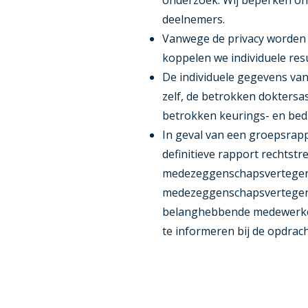
onderzoek. Wij beperken on
deelnemers.
Vanwege de privacy worden 
koppelen we individuele res
De individuele gegevens va
zelf, de betrokken doktersas
betrokken keurings- en bedr
In geval van een groepsrapp
definitieve rapport rechtstr
medezeggenschapsvertegenw
medezeggenschapsvertegenwo
belanghebbende medewerker
te informeren bij de opdrac