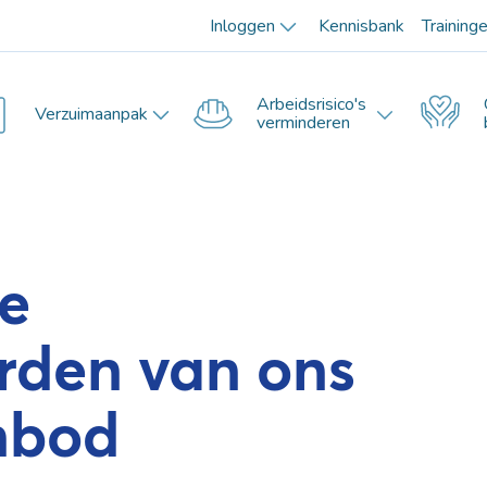
Inloggen
Kennisbank
Training
Arbeidsrisico's
Verzuimaanpak
verminderen
e
rden van ons
nbod