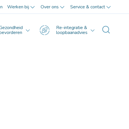
en
Werken bij
Over ons
Service & contact
Gezondheid
Re-integratie &
Toggle 
bevorderen
loopbaanadvies