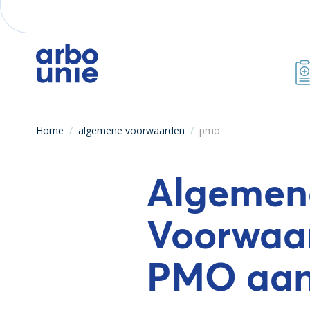
Home
/
algemene voorwaarden
/
pmo
Algemen
Voorwaa
PMO aa