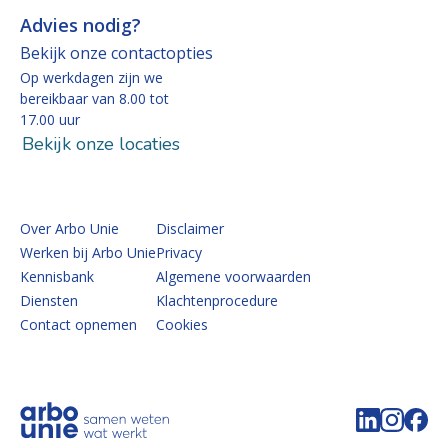
Advies nodig?
Bekijk onze contactopties
Op werkdagen zijn we
bereikbaar van 8.00 tot
17.00 uur
Bekijk onze locaties
Over Arbo Unie
Disclaimer
Werken bij Arbo Unie
Privacy
Kennisbank
Algemene voorwaarden
Diensten
Klachtenprocedure
Contact opnemen
Cookies
Volg de 
Volg 
Vo