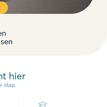
en
nsen
t hier
 stap.