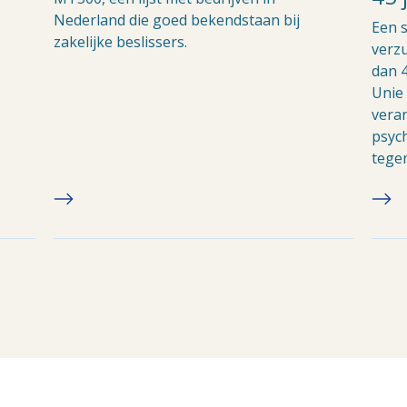
Nederland die goed bekendstaan bij
Een s
zakelijke beslissers.
verz
dan 4
Unie 
veran
psyc
tege