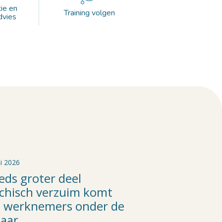
ie en
Training volgen
dvies
ni 2026
eds groter deel
chisch verzuim komt
 werknemers onder de
jaar