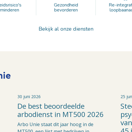
idsrisico's
Gezondheid
Re-integrat
rminderen
bevorderen
loopbaana
Bekijk al onze diensten
nie
30 juni 2026
25 ju
De best beoordeelde
Ste
arbodienst in MT500 2026
psy
van
Arbo Unie staat dit jaar hoog in de
45 
MT500, een lijst met bedrijven in