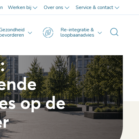
en
Werken bij
Over ons
Service & contact
Gezondheid
Re-integratie &
Toggle 
bevorderen
loopbaanadvies
:
lende
es op de
er