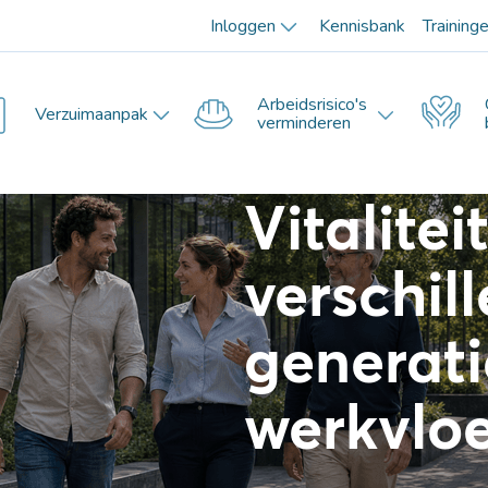
Inloggen
Kennisbank
Training
Arbeidsrisico's
Verzuimaanpak
verminderen
Vitaliteit
verschil
generati
werkvlo