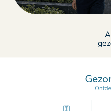
A
gez
Gezon
Ontde