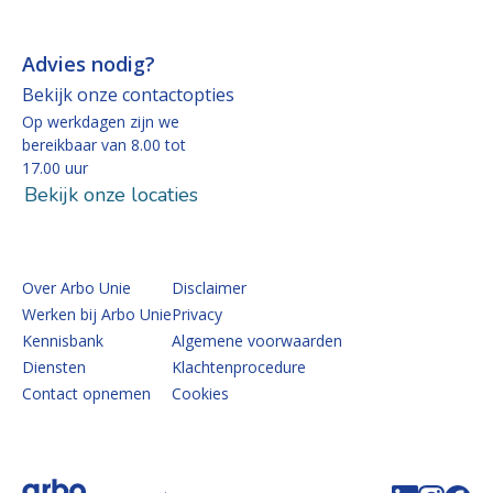
Advies nodig?
Bekijk onze contactopties
Op werkdagen zijn we
bereikbaar van 8.00 tot
17.00 uur
Bekijk onze locaties
Over Arbo Unie
Disclaimer
Werken bij Arbo Unie
Privacy
Kennisbank
Algemene voorwaarden
Diensten
Klachtenprocedure
Contact opnemen
Cookies
Volg de 
Volg 
Vo