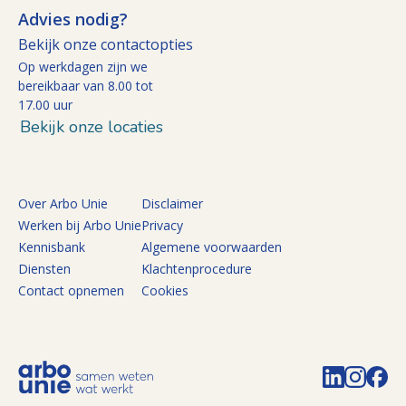
Advies nodig?
Bekijk onze contactopties
Op werkdagen zijn we
bereikbaar van 8.00 tot
17.00 uur
Bekijk onze locaties
Over Arbo Unie
Disclaimer
Werken bij Arbo Unie
Privacy
Kennisbank
Algemene voorwaarden
Diensten
Klachtenprocedure
Contact opnemen
Cookies
Volg de 
Volg 
Vo