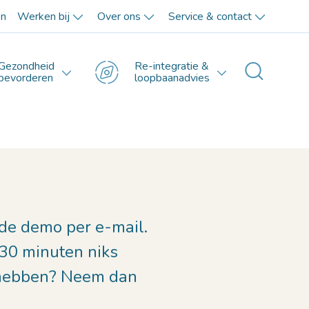
en
Werken bij
Over ons
Service & contact
Gezondheid
Re-integratie &
Toggle 
bevorderen
loopbaanadvies
 de demo per e-mail.
 30 minuten niks
hebben? Neem dan