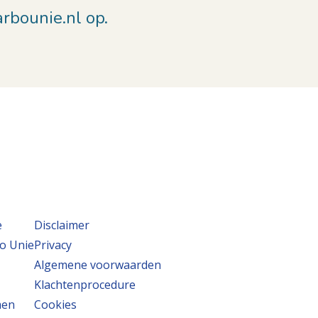
rbounie.nl op.
e
Disclaimer
o Unie
Privacy
Algemene voorwaarden
Klachtenprocedure
men
Cookies