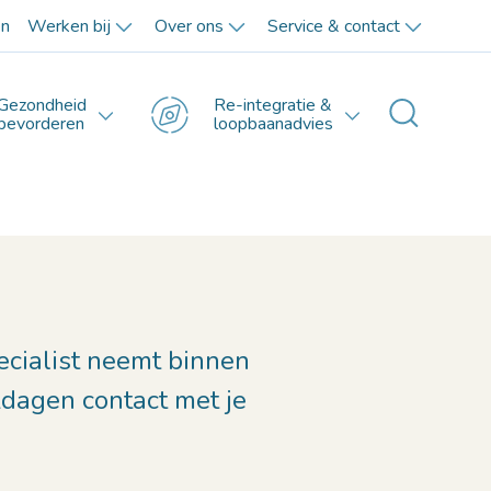
en
Werken bij
Over ons
Service & contact
Gezondheid
Re-integratie &
Toggle 
bevorderen
loopbaanadvies
ecialist neemt binnen
dagen contact met je