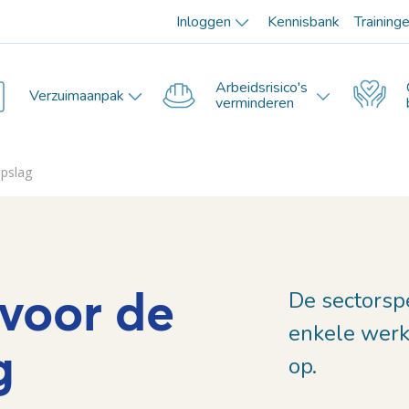
Inloggen
Kennisbank
Training
Arbeidsrisico's
Verzuimaanpak
verminderen
opslag
voor de
De sectorsp
enkele werk
g
op.