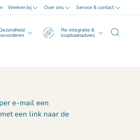
en
Werken bij
Over ons
Service & contact
Gezondheid
Re-integratie &
Toggle 
bevorderen
loopbaanadvies
 per e-mail een
 met een link naar de