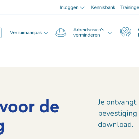
Inloggen
Kennisbank
Training
Arbeidsrisico's
Verzuimaanpak
verminderen
voor de
Je ontvangt
bevestiging
g
download.