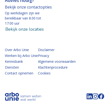
Advies nodig?
Bekijk onze contactopties
Op werkdagen zijn we
bereikbaar van 8.00 tot
17.00 uur
Bekijk onze locaties
Over Arbo Unie
Disclaimer
Werken bij Arbo Unie
Privacy
Kennisbank
Algemene voorwaarden
Diensten
Klachtenprocedure
Contact opnemen
Cookies
Volg de 
Volg 
Vo