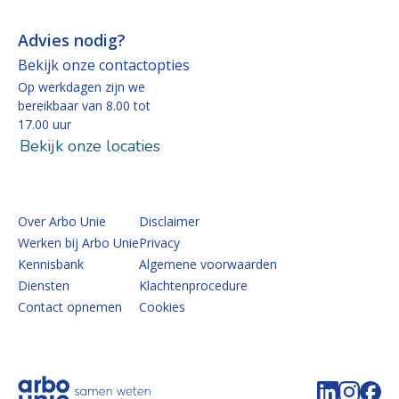
Advies nodig?
Bekijk onze contactopties
Op werkdagen zijn we
bereikbaar van 8.00 tot
17.00 uur
Bekijk onze locaties
Over Arbo Unie
Disclaimer
Werken bij Arbo Unie
Privacy
Kennisbank
Algemene voorwaarden
Diensten
Klachtenprocedure
Contact opnemen
Cookies
Volg de 
Volg 
Vo