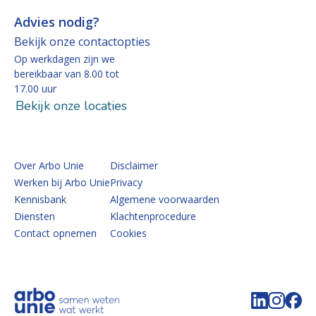
Advies nodig?
Bekijk onze contactopties
Op werkdagen zijn we
bereikbaar van 8.00 tot
17.00 uur
Bekijk onze locaties
Over Arbo Unie
Disclaimer
Werken bij Arbo Unie
Privacy
Kennisbank
Algemene voorwaarden
Diensten
Klachtenprocedure
Contact opnemen
Cookies
Volg de 
Volg 
Vo