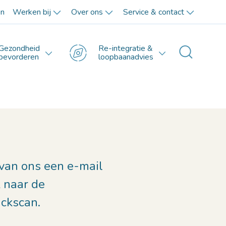
en
Werken bij
Over ons
Service & contact
Gezondheid
Re-integratie &
Toggle 
bevorderen
loopbaanadvies
 van ons een e-mail
k naar de
ickscan.