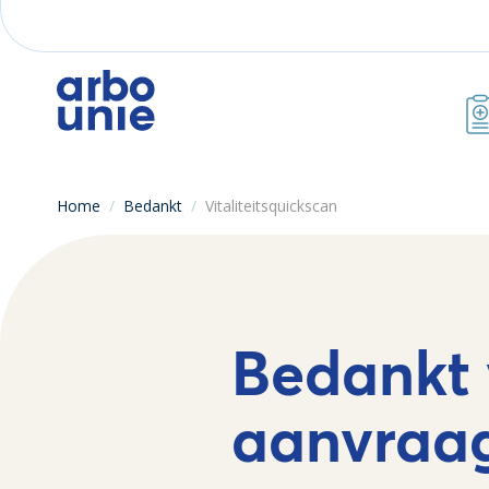
Home
/
Bedankt
/
Vitaliteitsquickscan
Bedankt 
aanvraa