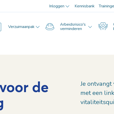
Inloggen
Kennisbank
Training
Arbeidsrisico's
Verzuimaanpak
verminderen
voor de
Je ontvangt
met een lin
g
vitaliteitsqu