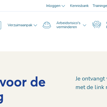
Inloggen
Kennisbank
Training
Arbeidsrisico's
Verzuimaanpak
verminderen
voor de
Je ontvangt
met de link 
g