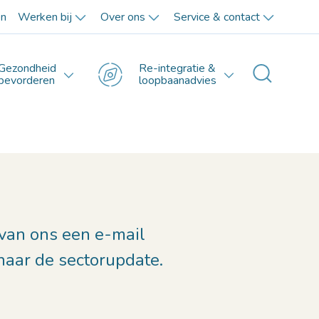
en
Werken bij
Over ons
Service & contact
Gezondheid
Re-integratie &
Toggle 
bevorderen
loopbaanadvies
 van ons een e-mail
naar de sectorupdate.