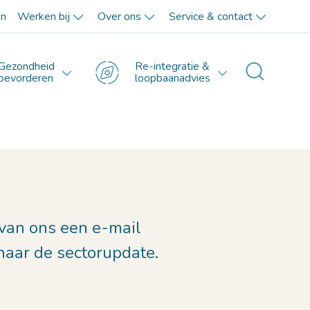
en
Werken bij
Over ons
Service & contact
Gezondheid
Re-integratie &
Toggle 
bevorderen
loopbaanadvies
 van ons een e-mail
naar de sectorupdate.