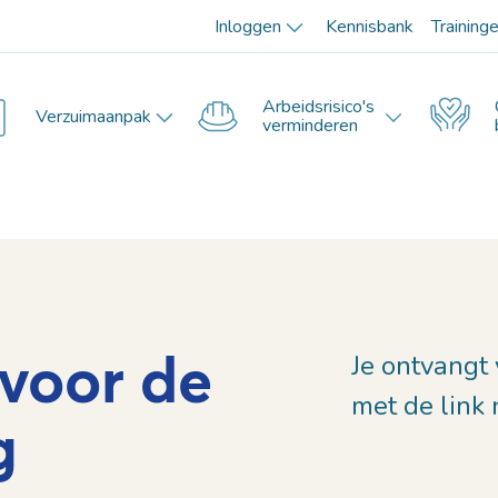
Inloggen
Kennisbank
Training
Arbeidsrisico's
Verzuimaanpak
verminderen
voor de
Je ontvangt
met de link 
g