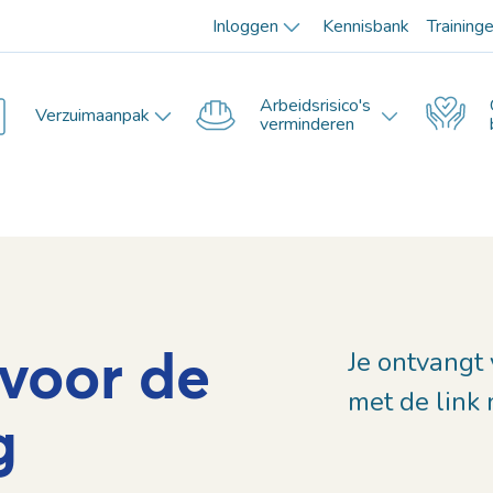
Inloggen
Kennisbank
Training
Arbeidsrisico's
Verzuimaanpak
verminderen
voor de
Je ontvangt
met de link 
g