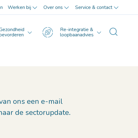
en
Werken bij
Over ons
Service & contact
Gezondheid
Re-integratie &
Toggle 
bevorderen
loopbaanadvies
 van ons een e-mail
naar de sectorupdate.