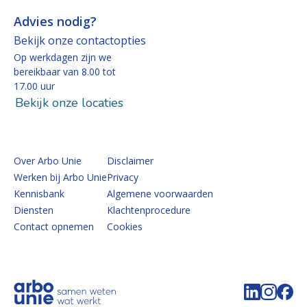
Advies nodig?
Bekijk onze contactopties
Op werkdagen zijn we
bereikbaar van 8.00 tot
17.00 uur
Bekijk onze locaties
Over Arbo Unie
Disclaimer
Werken bij Arbo Unie
Privacy
Kennisbank
Algemene voorwaarden
Diensten
Klachtenprocedure
Contact opnemen
Cookies
Volg de 
Volg 
Vo