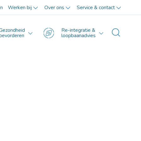
en
Werken bij
Over ons
Service & contact
Gezondheid
Re-integratie &
Toggle 
bevorderen
loopbaanadvies