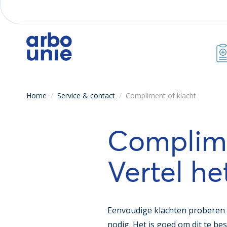
Home
/
Service & contact
/
Compliment of klacht
Complime
Vertel he
Eenvoudige klachten proberen w
nodig. Het is goed om dit te b