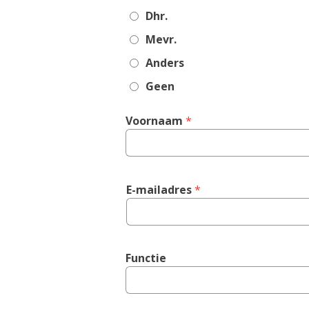
required
Dhr.
field
Mevr.
Anders
Geen
Voornaam
 *
E-mailadres
 *
Functie