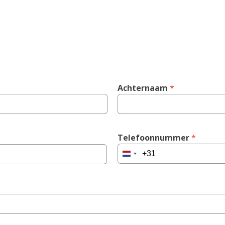
Achternaam
 *
Telefoonnummer
 *
Netherlands
+31