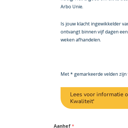
Arbo Unie.
Is jouw klacht ingewikkelder van
ontvangt binnen vijf dagen een
weken afhandelen.
Met * gemarkeerde velden zijn v
Lees voor informatie o
Kwaliteit'
,
Aanhef
*