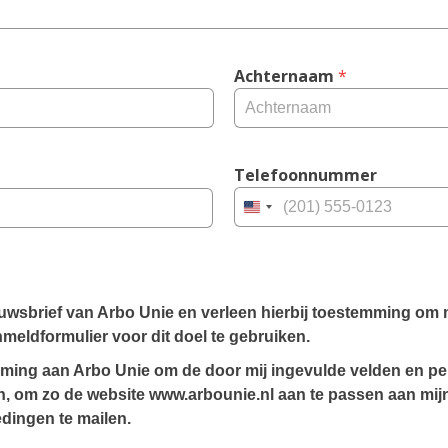
Achternaam
 *
Telefoonnummer
United
States
+1
nieuwsbrief van Arbo Unie en verleen hierbij toestemming om
nmeldformulier voor dit doel te gebruiken.
emming aan Arbo Unie om de door mij ingevulde velden en pe
, om zo de website www.arbounie.nl aan te passen aan mijn 
edingen te mailen.