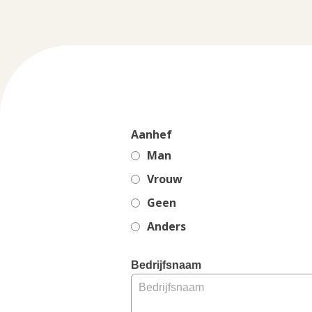
Aanhef
Man
Vrouw
Geen
Anders
, 
Bedrijfsnaam
M
a