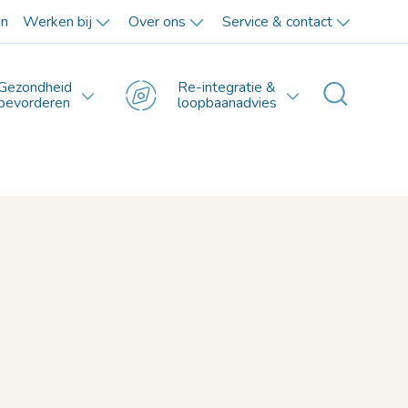
en
Werken bij
Over ons
Service & contact
Gezondheid
Re-integratie &
Toggle 
bevorderen
loopbaanadvies