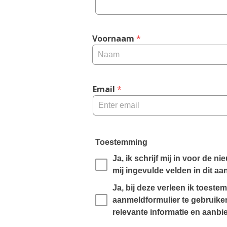
x 
2
0
Voornaam
 *
0 
c
h
a
r
Email
 *
a
c
t
e
Toestemming
r
Ja, ik schrijf mij in voor de 
s
mij ingevulde velden in dit aa
,
Ja, bij deze verleen ik toest
aanmeldformulier te gebruiken
relevante informatie en aanbi