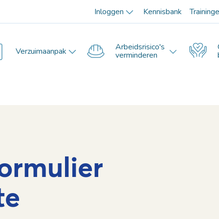
Inloggen
Kennisbank
Training
Arbeidsrisico's
Verzuimaanpak
verminderen
ormulier
te