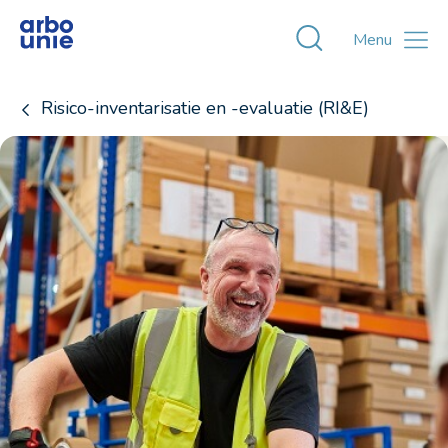
Toggle zoekvens
Menu
Risico-inventarisatie en -evaluatie (RI&E)