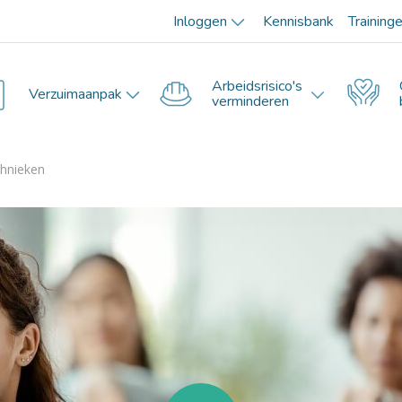
Inloggen
Kennisbank
Training
Arbeidsrisico's
Verzuimaanpak
verminderen
hnieken