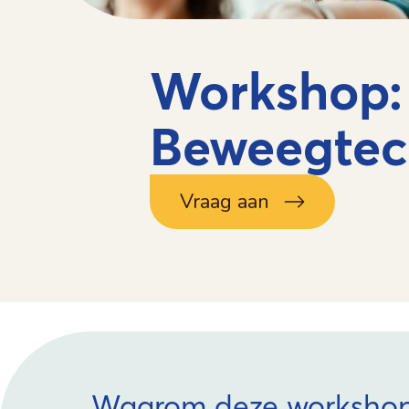
Workshop:
Beweegtec
Vraag aan
Waarom deze worksho