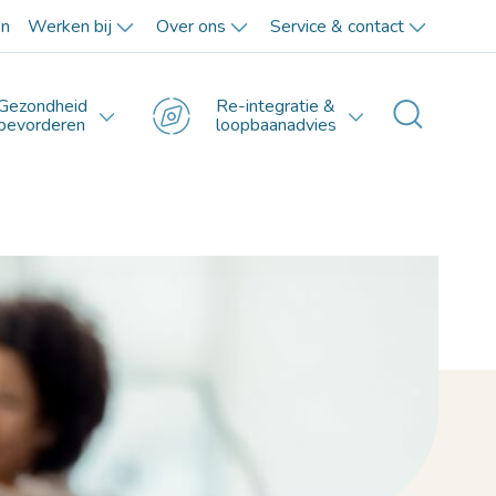
en
Werken bij
Over ons
Service & contact
Gezondheid
Re-integratie &
Toggle 
bevorderen
loopbaanadvies