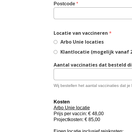
Postcode
 *
,
Locatie van vaccineren
*
required
Arbo Unie locaties
field
Klantlocatie (mogelijk vanaf
Aantal vaccinaties dat besteld d
Wij bestellen het aantal vaccinaties dat 
Kosten
Arbo Unie locatie
Prijs per vaccin: € 48,00
Projectkosten: € 85,00
Eigen locatie inclusief reiskosten
: