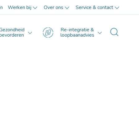
en
Werken bij
Over ons
Service & contact
Gezondheid
Re-integratie &
Toggle 
bevorderen
loopbaanadvies