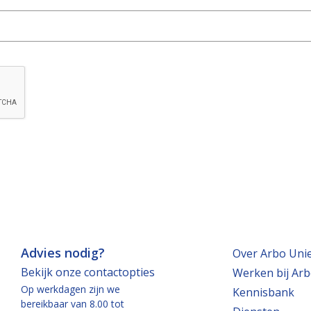
t
i
e
s 
d
a
t 
j
e 
h
e
b
t 
d
o
Advies nodig?
Over Arbo Uni
o
Bekijk onze contactopties
Werken bij Arb
r
Op werkdagen zijn we
Kennisbank
g
bereikbaar van 8.00 tot