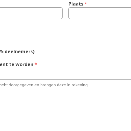
Plaats
 *
 25 deelnemers)
, 
ient te worden
 *
W
i
j 
je hebt doorgegeven en brengen deze in rekening.
b
e
s
t
e
l