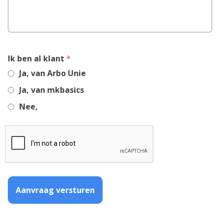
,
Ik ben al klant
*
required
Ja, van Arbo Unie
field
Ja, van mkbasics
Nee,
Aanvraag versturen