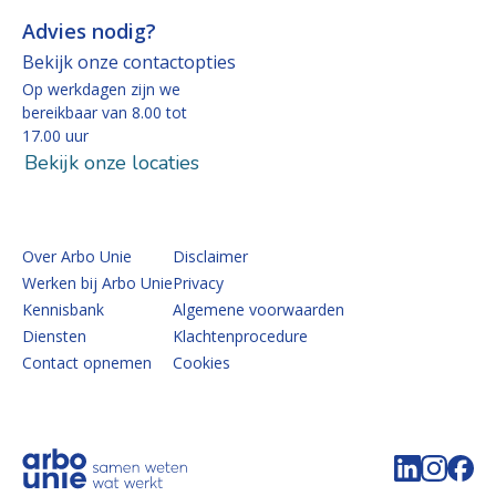
Advies nodig?
Bekijk onze contactopties
Op werkdagen zijn we
bereikbaar van 8.00 tot
17.00 uur
Bekijk onze locaties
Over Arbo Unie
Disclaimer
Werken bij Arbo Unie
Privacy
Kennisbank
Algemene voorwaarden
Diensten
Klachtenprocedure
Contact opnemen
Cookies
Volg de 
Volg 
Vo