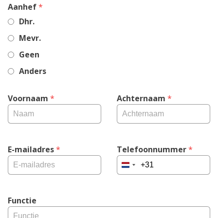
,
Aanhef
*
required
Dhr.
field
Mevr.
Geen
Anders
Voornaam
 *
Achternaam
 *
E-mailadres
 *
Telefoonnummer
 *
Netherlands
+31
Functie