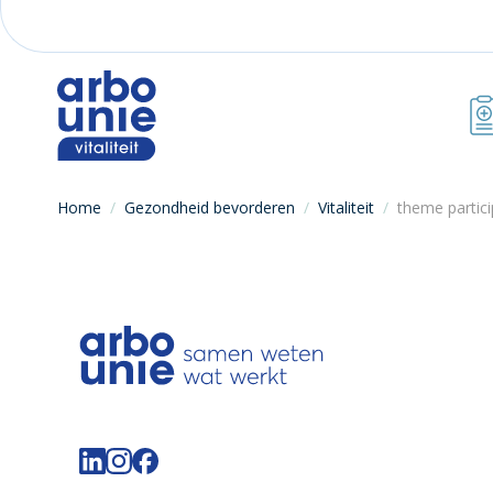
Home
/
Gezondheid bevorderen
/
Vitaliteit
/
theme partic
Volg de Arbo Unie op LinkedIn
Volg de Arbo Unie op Instagram
Volg de Arbo Unie op Facebook