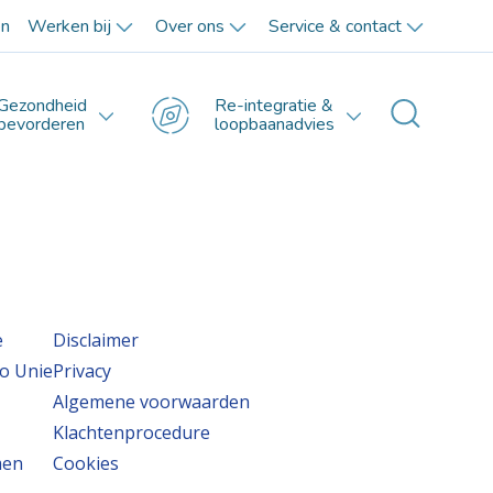
en
Werken bij
Over ons
Service & contact
Gezondheid
Re-integratie &
Toggle 
bevorderen
loopbaanadvies
e
Disclaimer
o Unie
Privacy
Algemene voorwaarden
Klachtenprocedure
men
Cookies