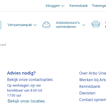
Inloggen
Kennisbank
Training
Arbeidsrisico's
Verzuimaanpak
verminderen
ipant
Advies nodig?
Over Arbo Uni
Bekijk onze contactopties
Werken bij Arb
Op werkdagen zijn we
Kennisbank
bereikbaar van 8.00 tot
Diensten
17.00 uur
Contact opne
Bekijk onze locaties