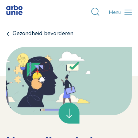
Toggle zoekvens
Menu
Gezondheid bevorderen