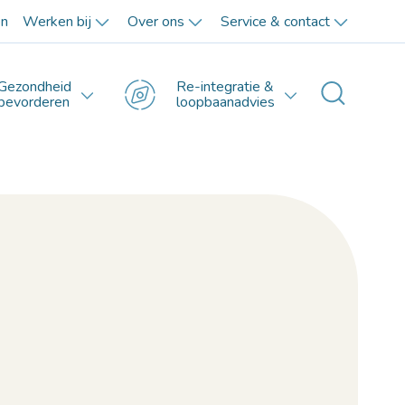
en
Werken bij
Over ons
Service & contact
Gezondheid
Re-integratie &
Toggle 
bevorderen
loopbaanadvies