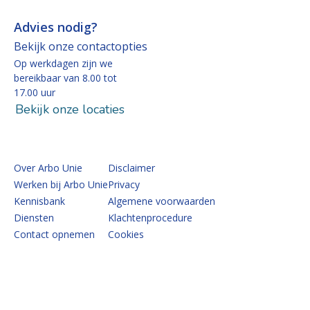
Advies nodig?
Bekijk onze contactopties
Op werkdagen zijn we
bereikbaar van 8.00 tot
17.00 uur
Bekijk onze locaties
Over Arbo Unie
Disclaimer
Werken bij Arbo Unie
Privacy
Kennisbank
Algemene voorwaarden
Diensten
Klachtenprocedure
Contact opnemen
Cookies
Volg de 
Volg 
Vo