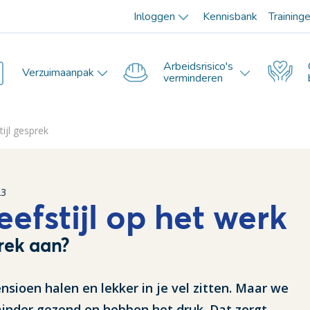
Inloggen
Kennisbank
Training
Arbeidsrisico's
Verzuimaanpak
verminderen
tijl gesprek
23
eefstijl op het werk
rek aan?
nsioen halen en lekker in je vel zitten. Maar we
inder gezond en hebben het druk. Dat zorgt