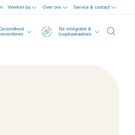
en
Werken bij
Over ons
Service & contact
Gezondheid
Re-integratie &
Toggle 
bevorderen
loopbaanadvies