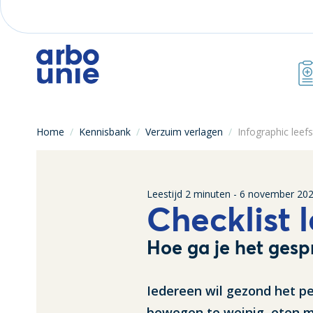
Home
/
Kennisbank
/
Verzuim verlagen
/
Infographic leefs
Leestijd
2
minuten -
6 november 20
Checklist l
Hoe ga je het gesp
Iedereen wil gezond het pe
bewegen te weinig, eten m