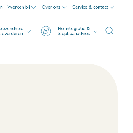
en
Werken bij
Over ons
Service & contact
Gezondheid
Re-integratie &
Toggle 
bevorderen
loopbaanadvies