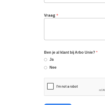
Vraag
 *
,
Ben je al klant bij Arbo Unie?
*
requi
Ja
field
Nee