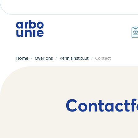
Home
/
Over ons
/
Kennisinstituut
/
Contact
Contactf