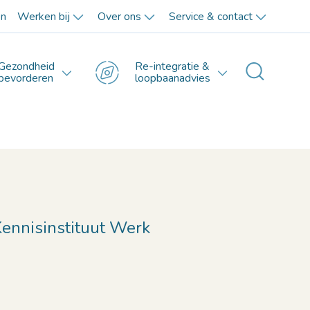
en
Werken bij
Over ons
Service & contact
Gezondheid
Re-integratie &
Toggle 
bevorderen
loopbaanadvies
Kennisinstituut Werk