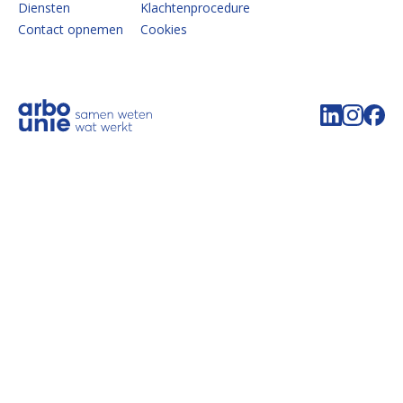
Diensten
Klachtenprocedure
Contact opnemen
Cookies
Volg de 
Volg 
Vo