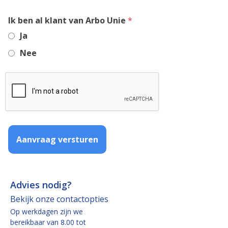
,
Ik ben al klant van Arbo Unie
*
required
Ja
field
Nee
Aanvraag versturen
Advies nodig?
Bekijk onze contactopties
Op werkdagen zijn we
bereikbaar van 8.00 tot