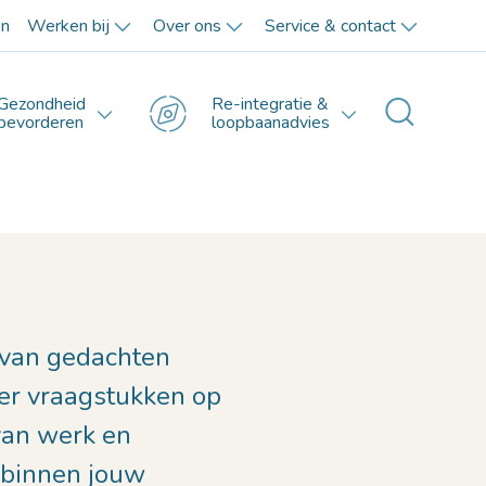
en
Werken bij
Over ons
Service & contact
Gezondheid
Re-integratie &
Toggle 
bevorderen
loopbaanadvies
 van gedachten
er vraagstukken op
van werk en
 binnen jouw