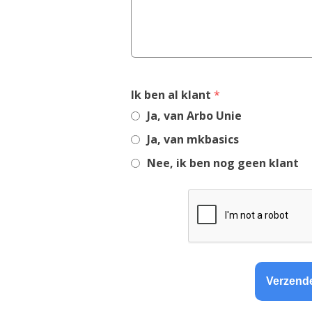
,
Ik ben al klant
*
required
Ja, van Arbo Unie
field
Ja, van mkbasics
Nee, ik ben nog geen klant
Verzend