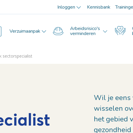
Inloggen
Kennisbank
Training
Arbeidsrisico's
Verzuimaanpak
verminderen
 sectorspecialist
Wil je eens
wisselen ov
cialist
het gebied 
gezondheid