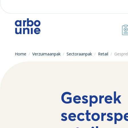
Home
/
Verzuimaanpak
/
Sectoraanpak
/
Retail
/
Gesprek
Gesprek
sectorspe