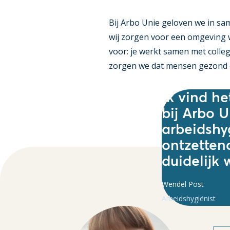
Bij Arbo Unie geloven we in sa
wij zorgen voor een omgeving wa
voor: je werkt samen met colle
zorgen we dat mensen gezond e
Ik vind he
bij Arbo U
arbeidshyg
ontzetten
duidelijk 
Wendel Post
Arbeidshygiënist