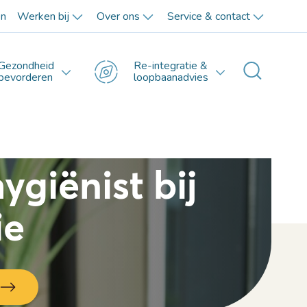
en
Werken bij
Over ons
Service & contact
Gezondheid
Re-integratie &
Toggle 
bevorderen
loopbaanadvies
ygiënist bij
ie