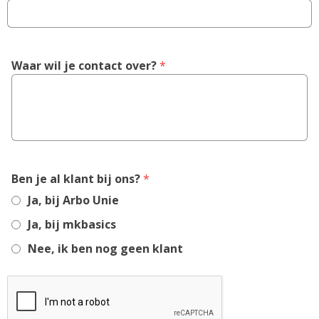
Waar wil je contact over?
 *
,
Ben je al klant bij ons?
*
required
Ja, bij Arbo Unie
field
Ja, bij mkbasics
Nee, ik ben nog geen klant