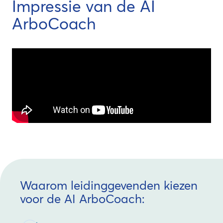
Impressie van de AI
ArboCoach
Waarom leidinggevenden kiezen
voor de AI ArboCoach: