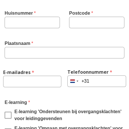
Huisnummer
 *
Postcode
 *
Plaatsnaam
 *
Telefoonnummer
 *
E-mailadres
 *
Netherlands
+31
,
E-learning
*
required
E-learning 'Ondersteunen bij overgangsklachten' 
field
voor leidinggevenden
E-learning 'Omgaan met overgangsklachten' voor 