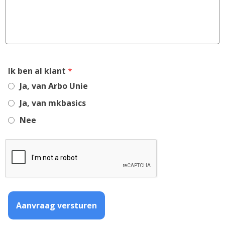
,
Ik ben al klant
*
required
Ja, van Arbo Unie
field
Ja, van mkbasics
Nee
Aanvraag versturen