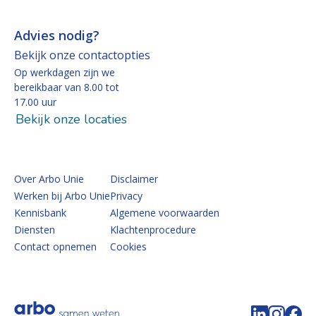
Advies nodig?
Bekijk onze contactopties
Op werkdagen zijn we
bereikbaar van 8.00 tot
17.00 uur
Bekijk onze locaties
Over Arbo Unie
Disclaimer
Werken bij Arbo Unie
Privacy
Kennisbank
Algemene voorwaarden
Diensten
Klachtenprocedure
Contact opnemen
Cookies
Volg de 
Volg 
Vo