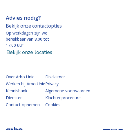
Advies nodig?
Bekijk onze contactopties
Op werkdagen zijn we
bereikbaar van 8.00 tot
17.00 uur
Bekijk onze locaties
Over Arbo Unie
Disclaimer
Werken bij Arbo Unie
Privacy
Kennisbank
Algemene voorwaarden
Diensten
Klachtenprocedure
Contact opnemen
Cookies
Volg de 
Volg 
Vo