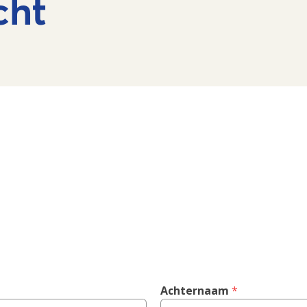
cht
Achternaam
 *