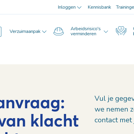
Inloggen
Kennisbank
Training
Arbeidsrisico's
Verzuimaanpak
verminderen
anvraag:
Vul je gege
we nemen zo
 van klacht
contact met 