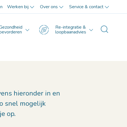
en
Werken bij
Over ons
Service & contact
Gezondheid
Re-integratie &
Toggle 
bevorderen
loopbaanadvies
vens hieronder in en
 snel mogelijk
je op.