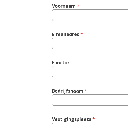
Voornaam
 *
E-mailadres
 *
Functie
Bedrijfsnaam
 *
Vestigingsplaats
 *