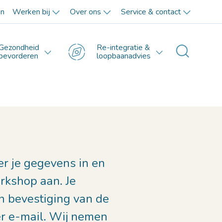
en
Werken bij
Over ons
Service & contact
Gezondheid
Re-integratie &
Toggle 
bevorderen
loopbaanadvies
er je gegevens in en
rkshop aan. Je
n bevestiging van de
r e-mail. Wij nemen