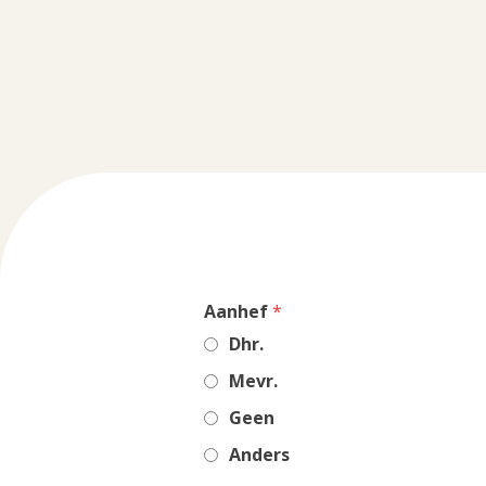
,
Aanhef
*
required
Dhr.
field
Mevr.
Geen
Anders