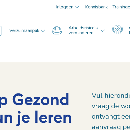
Inloggen
Kennisbank
Training
Arbeidsrisico's
Verzuimaanpak
verminderen
p Gezond
Vul hierond
vraag de wo
n je leren
ontvangt ee
aanvraag pe