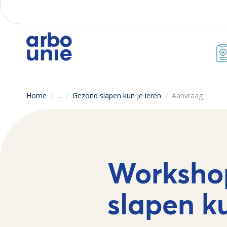
Home
/
...
/
Gezond slapen kun je leren
/
Aanvraag
Worksho
slapen ku