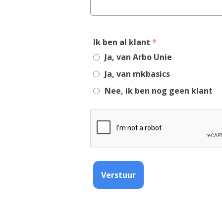
,
Ik ben al klant
*
required
Ja, van Arbo Unie
field
Ja, van mkbasics
Nee, ik ben nog geen klant
Verstuur