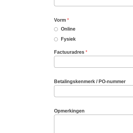
,
Vorm
*
required
Online
field
Fysiek
Factuuradres
 *
Betalingskenmerk / PO-nummer
Opmerkingen