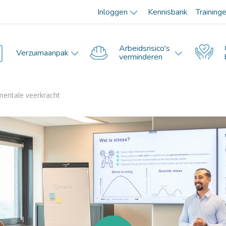
Inloggen
Kennisbank
Training
Arbeidsrisico's
Verzuimaanpak
verminderen
mentale veerkracht