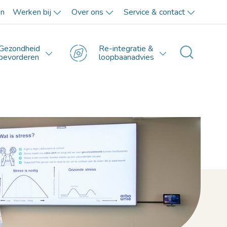
en
Werken bij
Over ons
Service & contact
Gezondheid
Re-integratie &
Toggle 
bevorderen
loopbaanadvies