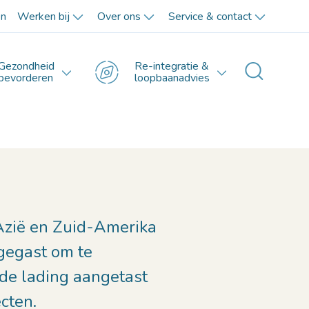
en
Werken bij
Over ons
Service & contact
Gezondheid
Re-integratie &
Toggle 
bevorderen
loopbaanadvies
 Azië en Zuid-Amerika
gegast om te
de lading aangetast
cten.