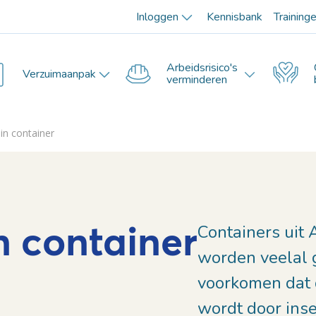
Inloggen
Kennisbank
Training
Arbeidsrisico's
Verzuimaanpak
verminderen
in container
n container
Containers uit
worden veelal 
voorkomen dat 
wordt door inse