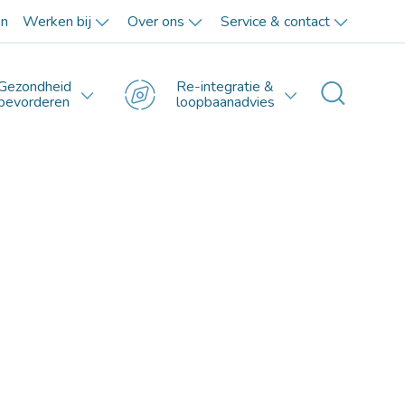
en
Werken bij
Over ons
Service & contact
Gezondheid
Re-integratie &
Toggle 
bevorderen
loopbaanadvies