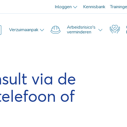
Inloggen
Kennisbank
Training
Arbeidsrisico's
Verzuimaanpak
verminderen
sult via de
telefoon of