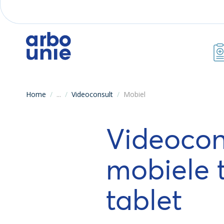
Home
/
...
/
Videoconsult
/
Mobiel
Videocon
mobiele 
tablet