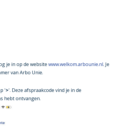
log je in op de website
www.welkom.arbounie.nl
. Je
amer van Arbo Unie.
p '
>
'. Deze afspraakcode vind je in de
ns hebt ontvangen.