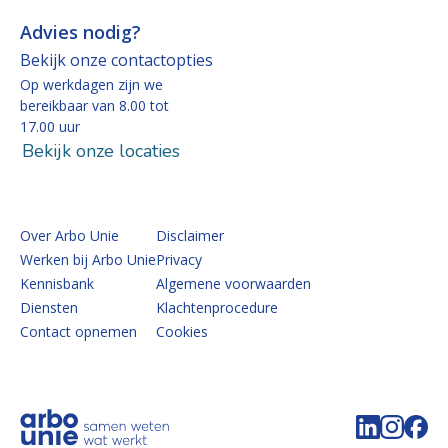
Advies nodig?
Bekijk onze contactopties
Op werkdagen zijn we
bereikbaar van 8.00 tot
17.00 uur
Bekijk onze locaties
Over Arbo Unie
Disclaimer
Werken bij Arbo Unie
Privacy
Kennisbank
Algemene voorwaarden
Diensten
Klachtenprocedure
Contact opnemen
Cookies
Volg de 
Volg 
Vo