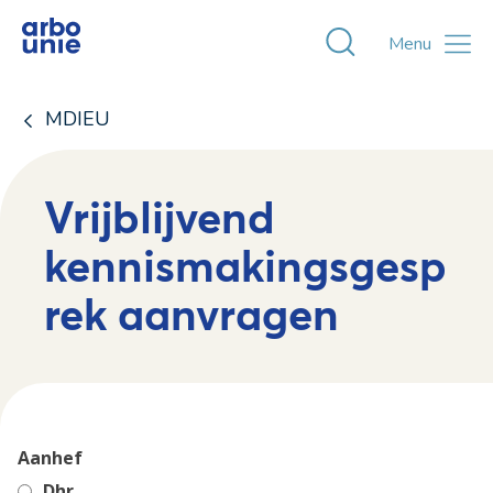
Toggle zoekvens
Menu
MDIEU
Vrijblijvend
kennismakingsgesp
rek aanvragen
Aanhef
Dhr.