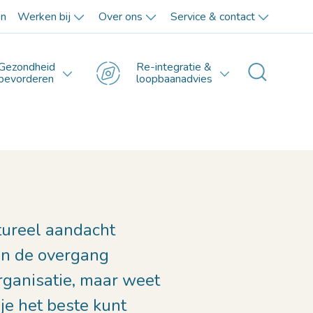
en
Werken bij
Over ons
Service & contact
Gezondheid
Re-integratie &
Toggle 
bevorderen
loopbaanadvies
tureel aandacht
n de overgang
rganisatie, maar weet
 je het beste kunt