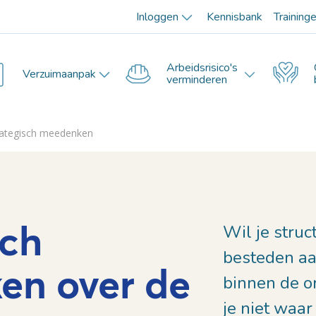
Inloggen
Kennisbank
Training
Arbeidsrisico's
Verzuimaanpak
verminderen
rategisch meedenken
sch
Wil je struc
besteden aa
en over de
binnen de o
je niet waar