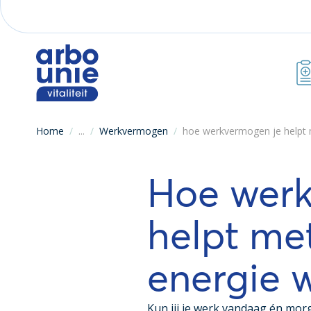
Home
/
...
/
Werkvermogen
/
hoe werkvermogen je helpt 
Hoe werk
helpt met
energie 
Kun jij je werk vandaag én morg