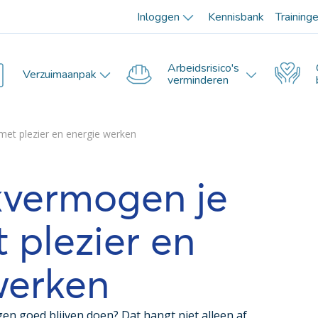
Inloggen
Kennisbank
Training
Arbeidsrisico's
Verzuimaanpak
verminderen
met plezier en energie werken
vermogen je
 plezier en
werken
en goed blijven doen? Dat hangt niet alleen af