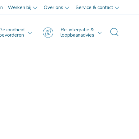
en
Werken bij
Over ons
Service & contact
Gezondheid
Re-integratie &
Toggle 
bevorderen
loopbaanadvies