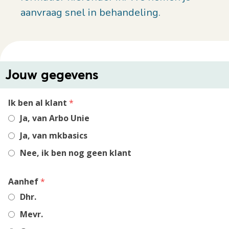
aanvraag snel in behandeling.
Jouw gegevens
,
Ik ben al klant
*
required
Ja, van Arbo Unie
field
Ja, van mkbasics
Nee, ik ben nog geen klant
,
Aanhef
*
required
Dhr.
field
Mevr.