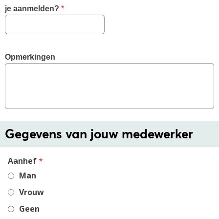
je aanmelden?
 *
Opmerkingen
Gegevens van jouw medewerker
,
Aanhef
*
required
Man
field
Vrouw
Geen