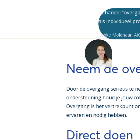
Behandel “overgan
als individueel p
Lobke Molenaar
,
AI
Neem de ove
Door de overgang serieus te ne
ondersteuning houd je jouw col
Overgang is het vertrekpunt o
ervaren en nodig hebben.
Direct doen