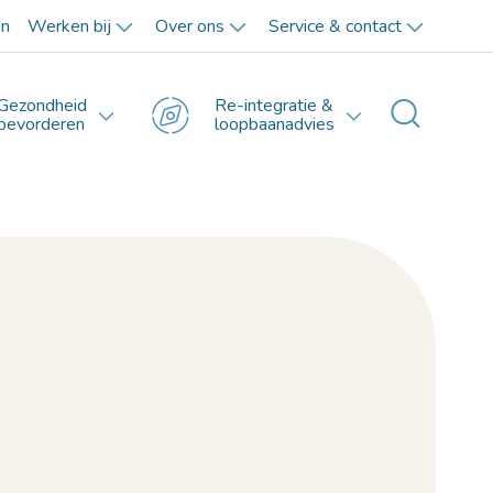
en
Werken bij
Over ons
Service & contact
Gezondheid
Re-integratie &
Toggle 
bevorderen
loopbaanadvies