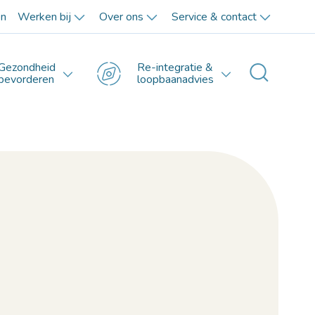
en
Werken bij
Over ons
Service & contact
Gezondheid
Re-integratie &
Toggle 
bevorderen
loopbaanadvies